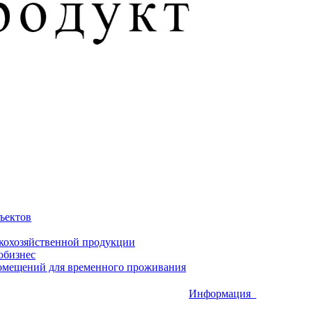
ъектов
скохозяйственной продукции
обизнес
омещений для временного проживания
Информация