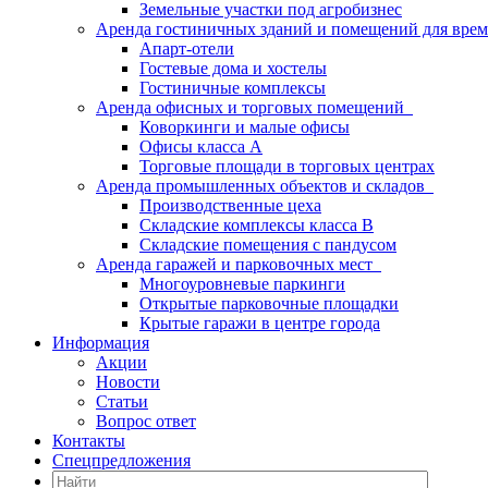
Земельные участки под агробизнес
Аренда гостиничных зданий и помещений для вр
Апарт-отели
Гостевые дома и хостелы
Гостиничные комплексы
Аренда офисных и торговых помещений
Коворкинги и малые офисы
Офисы класса А
Торговые площади в торговых центрах
Аренда промышленных объектов и складов
Производственные цеха
Складские комплексы класса B
Складские помещения с пандусом
Аренда гаражей и парковочных мест
Многоуровневые паркинги
Открытые парковочные площадки
Крытые гаражи в центре города
Информация
Акции
Новости
Статьи
Вопрос ответ
Контакты
Спецпредложения