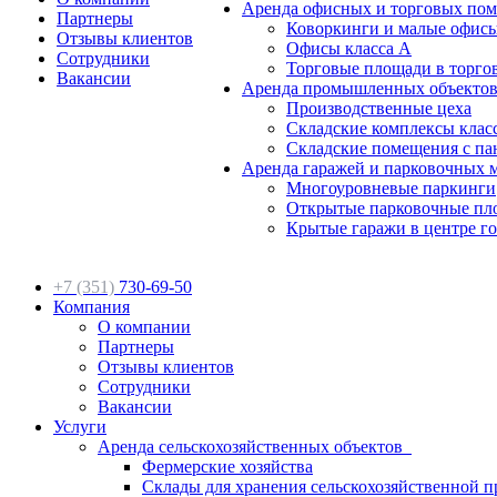
Аренда офисных и торговых по
Партнеры
Коворкинги и малые офис
Отзывы клиентов
Офисы класса А
Сотрудники
Торговые площади в торго
Вакансии
Аренда промышленных объектов
Производственные цеха
Складские комплексы клас
Складские помещения с па
Аренда гаражей и парковочных 
Многоуровневые паркинги
Открытые парковочные пл
Крытые гаражи в центре г
+7 (351)
730-69-50
Компания
О компании
Партнеры
Отзывы клиентов
Сотрудники
Вакансии
Услуги
Аренда сельскохозяйственных объектов
Фермерские хозяйства
Склады для хранения сельскохозяйственной 