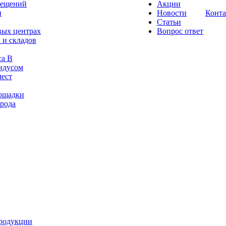
мещений
Акции
ы
Новости
Конт
Статьи
вых центрах
Вопрос ответ
 и складов
са B
ндусом
мест
ощадки
орода
продукции