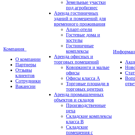
Земельные участки
под агробизнес
Аренда гостиничных
зданий и помещений для
временного проживания
Апарт-отели
Гостевые дома и
хостелы
Гостиничные
Компания
комплексы
Информа
Аренда офисных и
О компании
торговых помещений
Акц
Партнеры
Коворкинги и малые
Нов
Отзывы
офисы
Стат
клиентов
Офисы класса А
Воп
Сотрудники
Торговые площади в
отве
Вакансии
торговых центрах
Аренда промышленных
объектов и складов
Производственные
цеха
Складские комплексы
класса B
Складские
помещения с